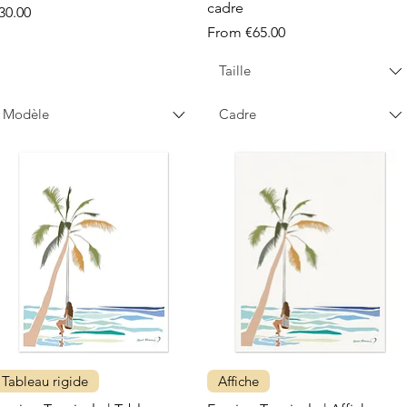
cadre
rice
30.00
Sale Price
From
€65.00
Taille
Modèle
Cadre
Tableau rigide
Affiche