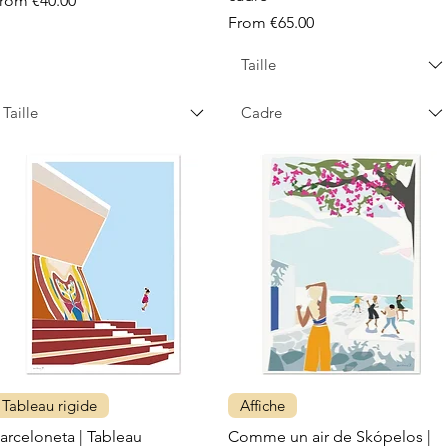
From
€40.00
Sale Price
From
€65.00
Taille
Taille
Cadre
Tableau rigide
Affiche
arceloneta | Tableau
Comme un air de Skópelos |