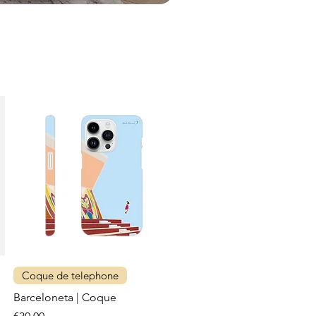
Coque de telephone
Barceloneta | Coque
Price