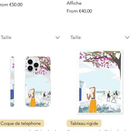
Affiche
ale Price
From
€50.00
Sale Price
From
€40.00
Taille
Taille
Coque de telephone
Tableau rigide