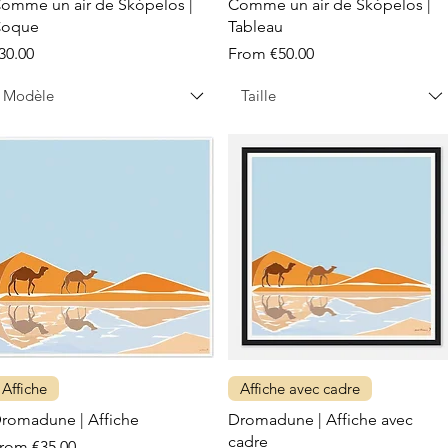
omme un air de Skópelos |
Comme un air de Skópelos |
oque
Tableau
rice
Sale Price
30.00
From
€50.00
Modèle
Taille
Affiche
Affiche avec cadre
romadune | Affiche
Dromadune | Affiche avec
cadre
ale Price
From
€35.00