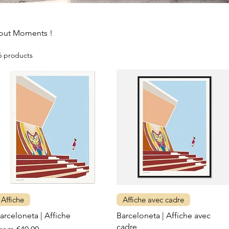
bout Moments !
6 products
Affiche
Affiche avec cadre
arceloneta | Affiche
Barceloneta | Affiche avec
cadre
ale Price