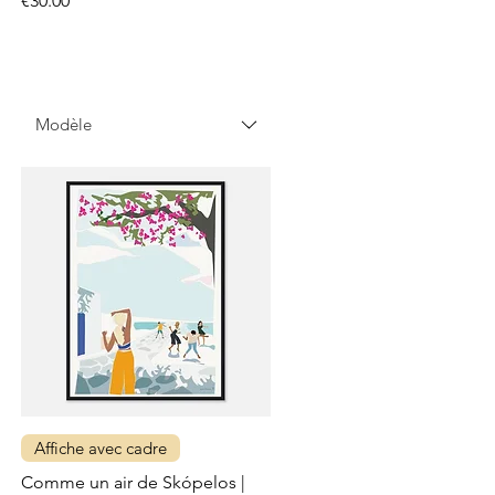
€30.00
Modèle
Affiche avec cadre
Comme un air de Skópelos |