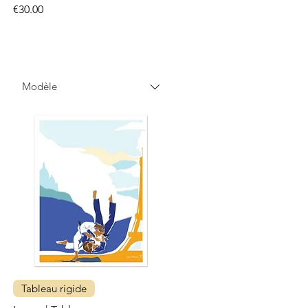
Price
€30.00
Modèle
Tableau rigide