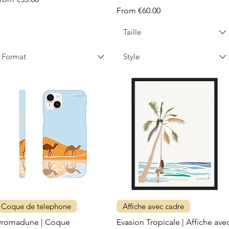
Sale Price
From
€60.00
Taille
Format
Style
Coque de telephone
Affiche avec cadre
romadune | Coque
Evasion Tropicale | Affiche ave