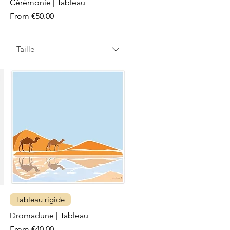
Cérémonie | Tableau
Sale Price
From
€50.00
Taille
Tableau rigide
Dromadune | Tableau
Sale Price
From
€40.00