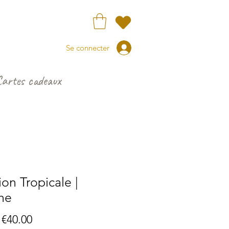
Se connecter
Cartes cadeaux
ion Tropicale |
che
Sale
m
€40.00