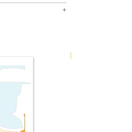
vec un grammage de 250 g/m² (110
dans un parfait état.
ans jaunissement.
le commerce local.
Tableau rigide