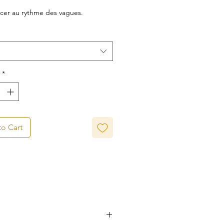
Price
cer au rythme des vagues.
*
o Cart