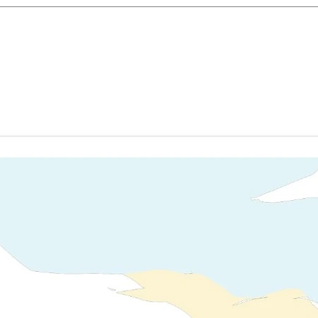
encadrée.
e sur papier naturel mat blanc cassé, de qualité musée, non couché. A
 emballage robuste et éco-responsable, garantissant ainsi sa livraison 
affiches d'art et conçu pour durer des années sans perdre son éclat et s
5 à 7 jours.
durablement est certifié FSC.
lus proche de chez vous pour limiter notre impact carbone et favoriser 
en 3 formats :