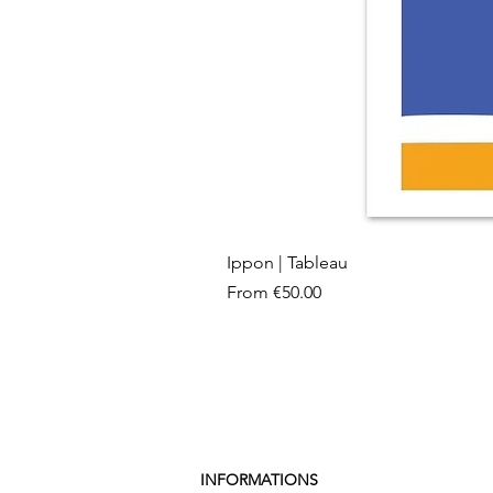
Ippon | Tableau
Sale Price
From
€50.00
INFORMATIONS