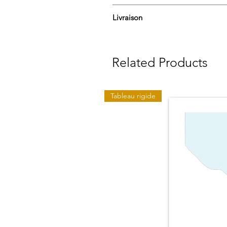
Optez pour une affiche d’art, non 
Livraison
Cette impression d’art est réalisé
Chaque affiche est expédiée dans un
lb), ce papier est parfait pour les 
Livré en France Métropolitaine sous 
Related Products
Notre papier issu de forêts gérées 
Les impressions sont réalisées au p
Tableau rigide
Nos affiches d’art sont disponibles 
30x40 cm
50x70 cm
70x100 cm