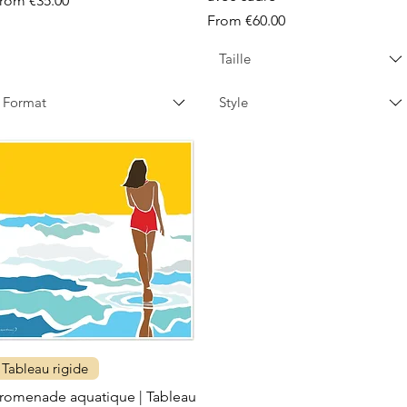
From
€35.00
Sale Price
From
€60.00
Taille
Format
Style
Tableau rigide
romenade aquatique | Tableau