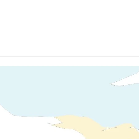
 originale rigide.
 vous proposons est fine et super résistante avec un design enveloppa
neusement emballées dans des enveloppes matelassées ou en carton 
5 à 7 jours.
s et aux rayures renforcées
ans fil