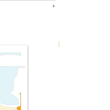
nt complet et une belle finition
dur.
Tableau rigide