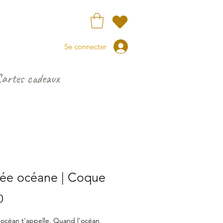
Se connecter
Cartes cadeaux
ée océane | Coque
Price
0
océan t'appelle. Quand l'océan 