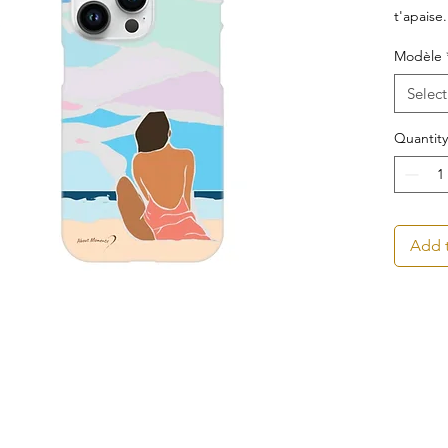
t'apaise.
Modèle
Select
Quantity
Add t