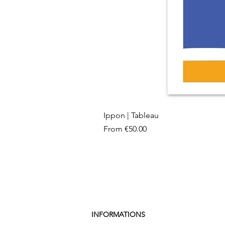
Ippon | Tableau
Sale Price
From
€50.00
INFORMATIONS