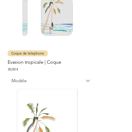
Coque de telephone
Evasion tropicale | Coque
Prix
30,00 €